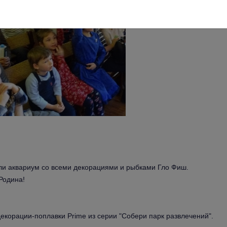
ли аквариум со всеми декорациями и рыбками Гло Фиш. 
Родина!
екорации-поплавки Prime из серии "Собери парк развлечений".