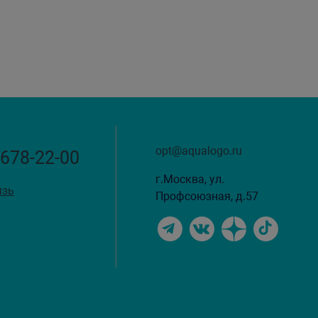
opt@aqualogo.ru
 678-22-00
г.Москва, ул.
язь
Профсоюзная, д.57