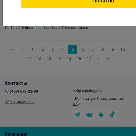
Понятно
26.10.2016
Новая линейка кормов для птиц и грызунов PUUR
19.10.2016
Выставка ЗооПалитра-2016. Итоги
05.10.2016
Выставка ПаркЗоо-2016 состоялась
<<
<
1
2
3
4
5
6
7
8
9
10
11
12
13
14
15
16
17
>
>>
Контакты
opt@aqualogo.ru
+7 (499) 678-22-00
г.Москва, ул. Профсоюзная,
Обратная связь
д.57
Компания