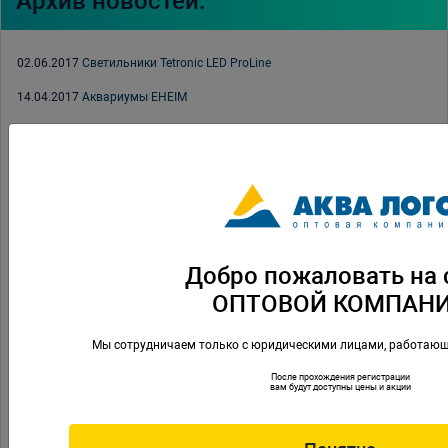
Архив новостей:
02.06.2017
Светильники Tetronic LED ProLine
14.04.2017
Аквариумы EHEIM
13.04.2017
Выставка «ЗооПалитра» 2017
11.04.2017
Заморозка PRIME
04.04.2017
Коралловый грунт оолит PRIME
03.04.2017
Каталог Xilong 2017
13.03.2017
Акция на прудовые средства TETRA 2017
Добро пожаловать на 
ОПТОВОЙ КОМПАН
07.03.2017
С 8 марта
22.02.2017
С 23 февраля
Мы сотрудничаем только с юридическими лицами, работающ
21.02.2017
3-ий Международный конкурс ISTA по акваскейпингу
После прохождения регистрации
вам будут доступны цены и акции
28.12.2016
С Новым Годом и Рождеством
22.11.2016
Новогодние акции