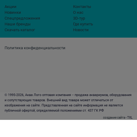
Акции
Контакты
Новинки
О нас
Спецпредложения
3D-тур
Наши бренды
Где купить
Скачать каталог
Новости
Политика конфиденциальности
© 1995-2026, Аква Лого оптовая компания – продажа аквариумов, оборудования
и сопутствующих товаров. Внешний вид товара может отличаться от
изображения на сайте. Представленная на сайте информация не является
публичной офертой, определяемой положениями ст. 437 ГК РФ
создание сайта
- TXL