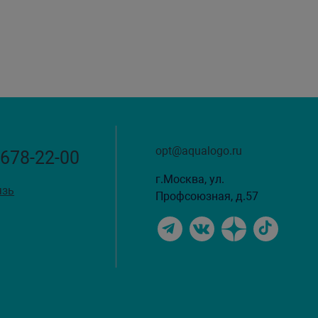
opt@aqualogo.ru
 678-22-00
г.Москва, ул.
язь
Профсоюзная, д.57