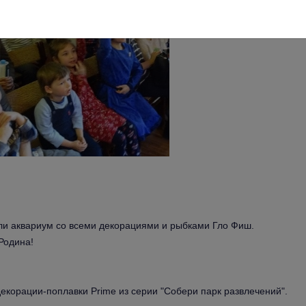
ли аквариум со всеми декорациями и рыбками Гло Фиш. 
Родина!
екорации-поплавки Prime из серии "Собери парк развлечений".