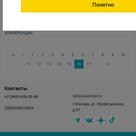
Понятно
09.02.2010
Семинар по террариумистике
28.01.2010
Новинка сезона! Аквариумы Anubias.
26.01.2010
VII МЕЖДУНАРОДНАЯ НАУЧНО-ПРАКТИЧЕСКАЯ
КОНФЕРЕНЦИЯ
<<
<
1
2
3
4
5
6
7
8
9
10
11
12
13
14
15
16
17
>
>>
Контакты
opt@aqualogo.ru
+7 (499) 678-22-00
г.Москва, ул. Профсоюзная,
Обратная связь
д.57