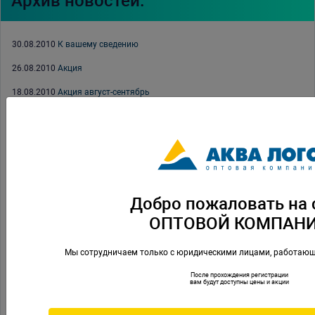
Архив новостей:
30.08.2010
К вашему сведению
26.08.2010
Акция
18.08.2010
Акция август-сентябрь
18.08.2010
Оптовая Компания Аква Лого благодарит.
17.08.2010
Семинар Тетра во Владивостоке
17.08.2010
Семинар Оптовой Компании Аква Лого (Хабаровск)
15.06.2010
Аквариумный семинар Тетра (Москва)
Добро пожаловать на 
15.06.2010
Семинар АШАН Сад (Мытищи)
ОПТОВОЙ КОМПАН
15.06.2010
Семинар Тетра в Перми
Мы сотрудничаем только с юридическими лицами, работающ
01.06.2010
Акция Тетра
После прохождения регистрации
15.04.2010
Семинар АШАН Сад (Красносельская)
вам будут доступны цены и акции
16.03.2010
Семинара по прудовой продукции компании Тетра (Москва)