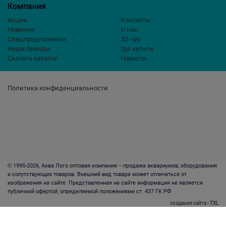
Компания
Акции
Контакты
Новинки
О нас
Спецпредложения
3D-тур
Наши бренды
Где купить
Скачать каталог
Новости
Политика конфиденциальности
© 1995-2026, Аква Лого оптовая компания – продажа аквариумов, оборудования
и сопутствующих товаров. Внешний вид товара может отличаться от
изображения на сайте. Представленная на сайте информация не является
публичной офертой, определяемой положениями ст. 437 ГК РФ
создание сайта
- TXL