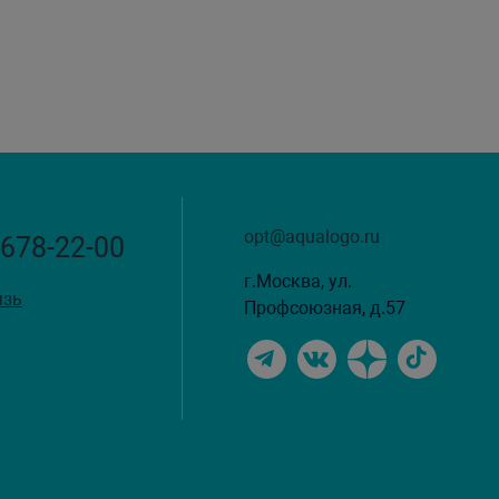
opt@aqualogo.ru
 678-22-00
г.Москва, ул.
язь
Профсоюзная, д.57