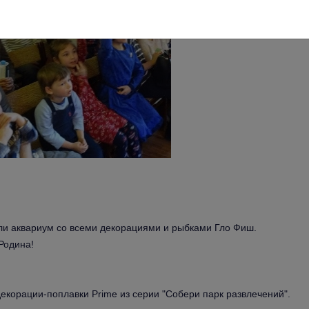
ли аквариум со всеми декорациями и рыбками Гло Фиш. 
Родина!
екорации-поплавки Prime из серии "Собери парк развлечений".