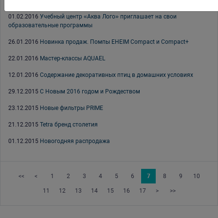
08.02.2016
Благодарственное письмо Оптовой Компании АКВА ЛОГО
01.02.2016
Учебный центр «Аква Лого» приглашает на свои
образовательные программы
26.01.2016
Новинка продаж. Помпы EHEIM Compact и Compact+
22.01.2016
Мастер-классы AQUAEL
12.01.2016
Содержание декоративных птиц в домашних условиях
29.12.2015
С Новым 2016 годом и Рождеством
23.12.2015
Новые фильтры PRIME
21.12.2015
Tetra бренд столетия
01.12.2015
Новогодняя распродажа
<<
<
1
2
3
4
5
6
7
8
9
10
11
12
13
14
15
16
17
>
>>