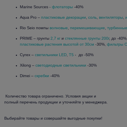
Marine Sources -
флотаторы
-40%
Aqua Pro –
пластиковые декорации
,
соль
,
вентиляторы
,
Rio Seio помпы
волновые
,
перемешивающие
,
турбинные
PRIME – грунты
2,7 кг
и
стеклянные грунты 200г
, до -40%
пластиковые растения высотой от 30см
-30%,
фильтры 
Cyrex –
светильники LED
,
T5
- до -50%
Xilong –
светодиодные светильники
-30%
Dimei –
скребки
-40%
Количество товара ограничено. Условия акции и
полный перечень продукции и уточняйте у менеджера.
Выбирайте товары и совершайте выгодные покупки!