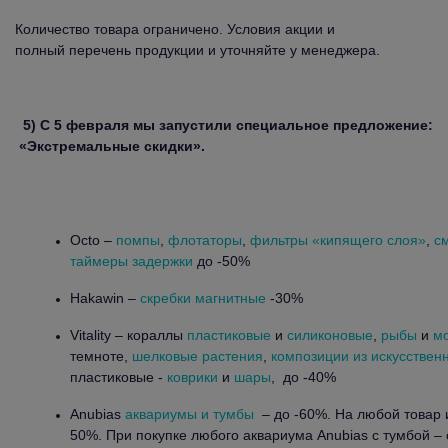
Количество товара ограничено. Условия акции и
полный перечень продукции и уточняйте у менеджера.
5)
С 5 февраля мы запустили специальное предложение:
«Экстремальные скидки».
Octo –
помпы
,
флотаторы
,
фильтры «кипящего слоя»
,
с
таймеры задержки
до -50%
Hakawin –
скребки магнитные
-30%
Vitality – кораллы
пластиковые
и
силиконовые
,
рыбы
и
мо
темноте,
шелковые растения
,
композиции из искусственн
пластиковые -
коврики
и
шары
, до -40%
Anubias
аквариумы и тумбы
– до -60%. На любой товар и
50%. При покупке любого аквариума Anubias c тумбой – 