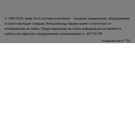
© 1995-2026, Аква Лого оптовая компания – продажа аквариумов, оборудования
и сопутствующих товаров. Внешний вид товара может отличаться от
изображения на сайте. Представленная на сайте информация не является
публичной офертой, определяемой положениями ст. 437 ГК РФ
создание сайта
- TXL