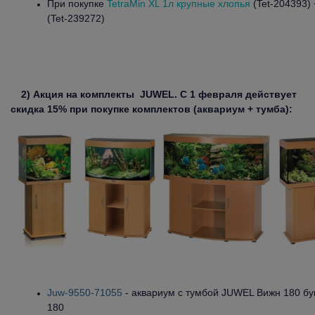
При покупке
TetraMin XL 1л крупные хлопья
(Tet-204393)
(Tet-239272)
2) Акция на комплекты
JUWEL
. С 1 февраля действует
скидка 15% при покупке комплектов (аквариум + тумба):
Juw-9550-71055
- аквариум с тумбой JUWEL Вижн 180 бу
180