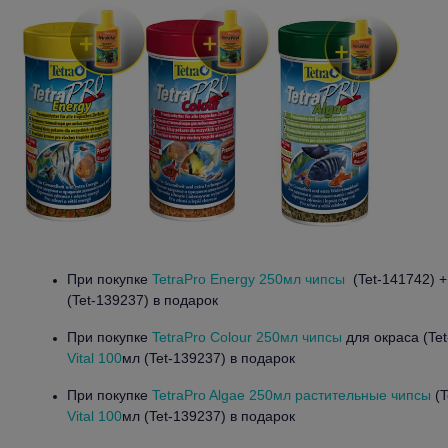
При покупке
TetraPro Energy 250мл чипсы
(Tet-141742) 
(Tet-139237) в подарок
При покупке
TetraPro Colour 250мл чипсы
для окраса (Te
Vital 100
мл (Tet-139237) в подарок
При покупке
TetraPro Algae 250мл растительные чипсы
(T
Vital 100
мл (Tet-139237) в подарок