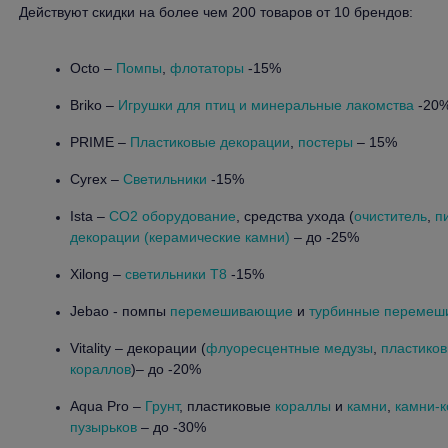
Действуют скидки на более чем 200 товаров от 10 брендов:
Octo –
Помпы
,
флотаторы
-15%
Briko –
Игрушки для птиц и минеральные лакомства
-20
PRIME –
Пластиковые декорации
,
постеры
– 15%
Cyrex –
Светильники
-15%
Ista –
CO2 оборудование
, средства ухода (
очиститель
,
п
декорации (керамические камни)
– до -25%
Xilong –
светильники T8
-15%
Jebao - помпы
перемешивающие
и
турбинные переме
Vitality – декорации (
флуоресцентные медузы
,
пластико
кораллов
)– до -20%
Aqua Pro –
Грунт
, пластиковые
кораллы
и
камни
,
камни-к
пузырьков
– до -30%