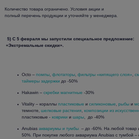
Количество товара ограничено. Условия акции и
полный перечень продукции и уточняйте у менеджера.
5)
С 5 февраля мы запустили специальное предложение:
«Экстремальные скидки».
Octo –
помпы
,
флотаторы
,
фильтры «кипящего слоя»
,
с
таймеры задержки
до -50%
Hakawin –
скребки магнитные
-30%
Vitality – кораллы
пластиковые
и
силиконовые
,
рыбы
и
мо
темноте,
шелковые растения
,
композиции из искусственн
пластиковые -
коврики
и
шары
, до -40%
Anubias
аквариумы и тумбы
– до -60%. На любой товар и
50%. При покупке любого аквариума Anubias c тумбой – 