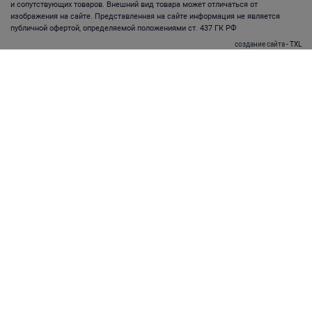
и сопутствующих товаров. Внешний вид товара может отличаться от
изображения на сайте. Представленная на сайте информация не является
публичной офертой, определяемой положениями ст. 437 ГК РФ
создание сайта
- TXL