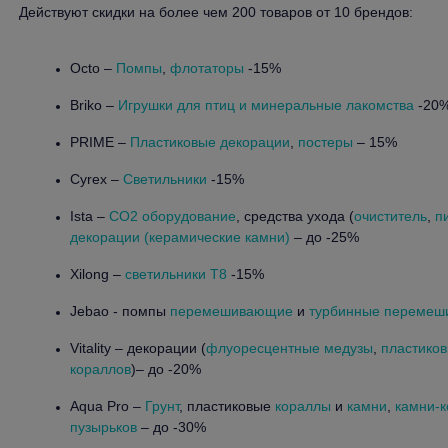
Действуют скидки на более чем 200 товаров от 10 брендов:
Octo –
Помпы
,
флотаторы
-15%
Briko –
Игрушки для птиц и минеральные лакомства
-20
PRIME –
Пластиковые декорации
,
постеры
– 15%
Cyrex –
Светильники
-15%
Ista –
CO2 оборудование
, средства ухода (
очиститель
,
п
декорации (керамические камни)
– до -25%
Xilong –
светильники T8
-15%
Jebao - помпы
перемешивающие
и
турбинные переме
Vitality – декорации (
флуоресцентные медузы
,
пластико
кораллов
)– до -20%
Aqua Pro –
Грунт
, пластиковые
кораллы
и
камни
,
камни-к
пузырьков
– до -30%