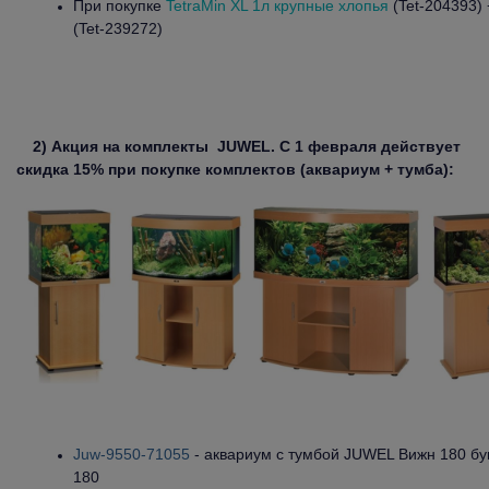
При покупке
TetraMin XL 1л крупные хлопья
(Tet-204393)
(Tet-239272)
2) Акция на комплекты
JUWEL
. С 1 февраля действует
скидка 15% при покупке комплектов (аквариум + тумба):
Juw-9550-71055
- аквариум с тумбой JUWEL Вижн 180 бу
180