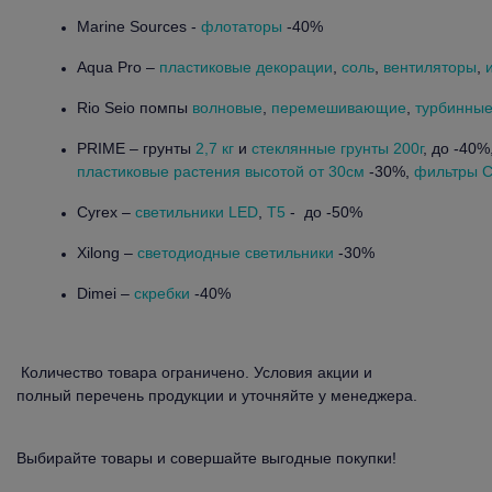
Marine Sources -
флотаторы
-40%
Aqua Pro –
пластиковые декорации
,
соль
,
вентиляторы
,
Rio Seio помпы
волновые
,
перемешивающие
,
турбинные
PRIME – грунты
2,7 кг
и
стеклянные грунты 200г
, до -40%
пластиковые растения высотой от 30см
-30%,
фильтры 
Cyrex –
светильники LED
,
T5
- до -50%
Xilong –
светодиодные светильники
-30%
Dimei –
скребки
-40%
Количество товара ограничено. Условия акции и
полный перечень продукции и уточняйте у менеджера.
Выбирайте товары и совершайте выгодные покупки!