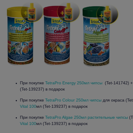
При покупке
TetraPro Energy 250мл чипсы
(Tet-141742) 
(Tet-139237) в подарок
При покупке
TetraPro Colour 250мл чипсы
для окраса (Te
Vital 100
мл (Tet-139237) в подарок
При покупке
TetraPro Algae 250мл растительные чипсы
(T
Vital 100
мл (Tet-139237) в подарок