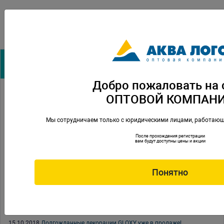
Архив новостей:
Добро пожаловать на 
16.05.2019
Встречайте новый бренд NOMOYPET
ОПТОВОЙ КОМПАН
25.04.2019
Новые декорации GLOXY уже в продаже
Мы сотрудничаем только с юридическими лицами, работающ
06.03.2019
Поздравляем с 8 марта!
После прохождения регистрации
вам будут доступны цены и акции
01.03.2019
Новая линейка кормов Tetra Micro Food
25.12.2018
От всей команды АКВА ЛОГО поздравляем вас с Новым
Понятно
Годом и Рождеством
14.11.2018
Семинар и квест Тетра
06.11.2018
Успейте купить по специальной цене
15.10.2018
Долгожданные декорации GLOXY уже в продаже!