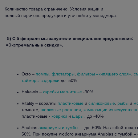
Количество товара ограничено. Условия акции и
полный перечень продукции и уточняйте у менеджера.
5)
С 5 февраля мы запустили специальное предложение:
«Экстремальные скидки».
Octo –
помпы
,
флотаторы
,
фильтры «кипящего слоя»
,
с
таймеры задержки
до -50%
Hakawin –
скребки магнитные
-30%
Vitality – кораллы
пластиковые
и
силиконовые
,
рыбы
и
мо
темноте,
шелковые растения
,
композиции из искусственн
пластиковые -
коврики
и
шары
, до -40%
Anubias
аквариумы и тумбы
– до -60%. На любой товар и
50%. При покупке любого аквариума Anubias c тумбой – 