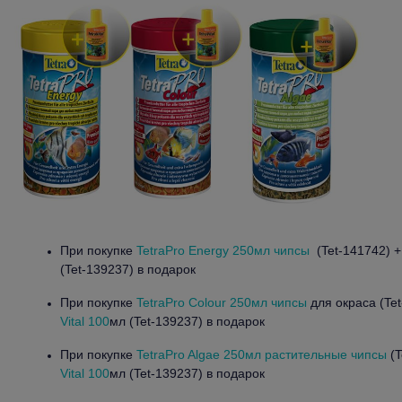
При покупке
TetraPro Energy 250мл чипсы
(Tet-141742) 
(Tet-139237) в подарок
При покупке
TetraPro Colour 250мл чипсы
для окраса (Te
Vital 100
мл (Tet-139237) в подарок
При покупке
TetraPro Algae 250мл растительные чипсы
(T
Vital 100
мл (Tet-139237) в подарок