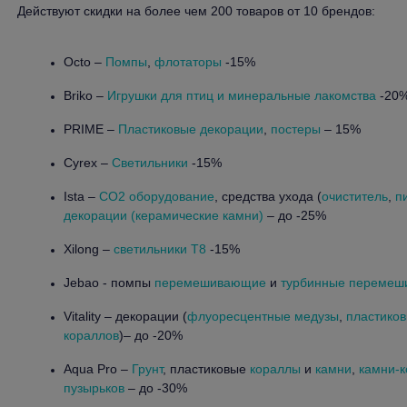
Действуют скидки на более чем 200 товаров от 10 брендов:
Octo –
Помпы
,
флотаторы
-15%
Briko –
Игрушки для птиц и минеральные лакомства
-20
PRIME –
Пластиковые декорации
,
постеры
– 15%
Cyrex –
Светильники
-15%
Ista –
CO2 оборудование
, средства ухода (
очиститель
,
п
декорации (керамические камни)
– до -25%
Xilong –
светильники T8
-15%
Jebao - помпы
перемешивающие
и
турбинные переме
Vitality – декорации (
флуоресцентные медузы
,
пластико
кораллов
)– до -20%
Aqua Pro –
Грунт
, пластиковые
кораллы
и
камни
,
камни-к
пузырьков
– до -30%