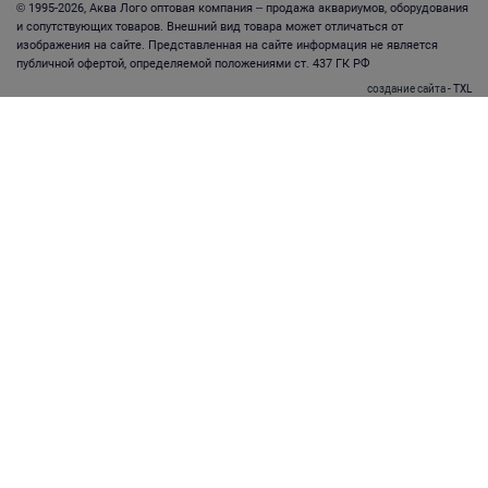
© 1995-2026, Аква Лого оптовая компания – продажа аквариумов, оборудования
и сопутствующих товаров. Внешний вид товара может отличаться от
изображения на сайте. Представленная на сайте информация не является
публичной офертой, определяемой положениями ст. 437 ГК РФ
создание сайта
- TXL