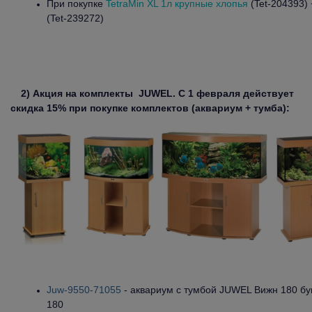
При покупке
TetraMin XL 1л крупные хлопья
(Tet-204393)
(Tet-239272)
2) Акция на комплекты
JUWEL
. С 1 февраля действует
скидка 15% при покупке комплектов (аквариум + тумба):
Juw-9550-71055
- аквариум с тумбой JUWEL Вижн 180 бу
180