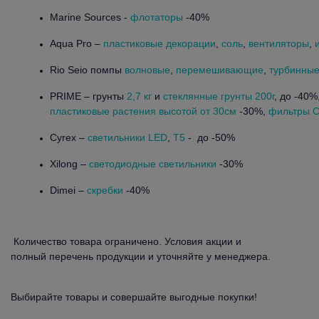
Marine Sources -
флотаторы
-40%
Aqua Pro –
пластиковые декорации
,
соль
,
вентиляторы
,
Rio Seio помпы
волновые
,
перемешивающие
,
турбинные
PRIME – грунты
2,7 кг
и
стеклянные грунты 200г
, до -40%
пластиковые растения высотой от 30см
-30%,
фильтры 
Cyrex –
светильники LED
,
T5
- до -50%
Xilong –
светодиодные светильники
-30%
Dimei –
скребки
-40%
Количество товара ограничено. Условия акции и
полный перечень продукции и уточняйте у менеджера.
Выбирайте товары и совершайте выгодные покупки!