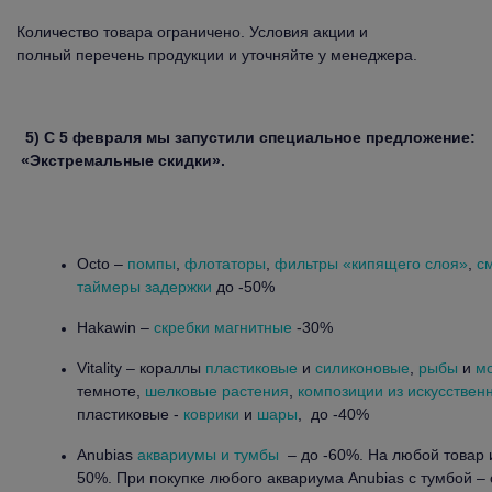
Количество товара ограничено. Условия акции и
полный перечень продукции и уточняйте у менеджера.
5)
С 5 февраля мы запустили специальное предложение:
«Экстремальные скидки».
Octo –
помпы
,
флотаторы
,
фильтры «кипящего слоя»
,
с
таймеры задержки
до -50%
Hakawin –
скребки магнитные
-30%
Vitality – кораллы
пластиковые
и
силиконовые
,
рыбы
и
мо
темноте,
шелковые растения
,
композиции из искусственн
пластиковые -
коврики
и
шары
, до -40%
Anubias
аквариумы и тумбы
– до -60%. На любой товар и
50%. При покупке любого аквариума Anubias c тумбой – 