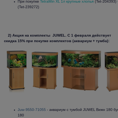
При покупке
TetraMin XL 1л крупные хлопья
(Tet-204393)
(Tet-239272)
2) Акция на комплекты
JUWEL
. С 1 февраля действует
скидка 15% при покупке комплектов (аквариум + тумба):
Juw-9550-71055
- аквариум с тумбой JUWEL Вижн 180 бу
180