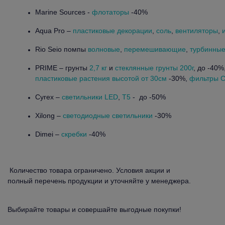
Marine Sources -
флотаторы
-40%
Aqua Pro –
пластиковые декорации
,
соль
,
вентиляторы
,
Rio Seio помпы
волновые
,
перемешивающие
,
турбинные
PRIME – грунты
2,7 кг
и
стеклянные грунты 200г
, до -40%
пластиковые растения высотой от 30см
-30%,
фильтры 
Cyrex –
светильники LED
,
T5
- до -50%
Xilong –
светодиодные светильники
-30%
Dimei –
скребки
-40%
Количество товара ограничено. Условия акции и
полный перечень продукции и уточняйте у менеджера.
Выбирайте товары и совершайте выгодные покупки!