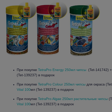
При покупке
TetraPro Energy 250мл чипсы
(Tet-141742) 
(Tet-139237) в подарок
При покупке
TetraPro Colour 250мл чипсы
для окраса (Te
Vital 100
мл (Tet-139237) в подарок
При покупке
TetraPro Algae 250мл растительные чипсы
(T
Vital 100
мл (Tet-139237) в подарок