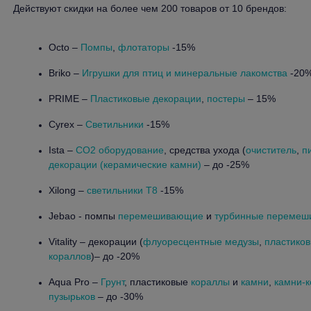
Действуют скидки на более чем 200 товаров от 10 брендов:
Octo –
Помпы
,
флотаторы
-15%
Briko –
Игрушки для птиц и минеральные лакомства
-20
PRIME –
Пластиковые декорации
,
постеры
– 15%
Cyrex –
Светильники
-15%
Ista –
CO2 оборудование
, средства ухода (
очиститель
,
п
декорации (керамические камни)
– до -25%
Xilong –
светильники T8
-15%
Jebao - помпы
перемешивающие
и
турбинные переме
Vitality – декорации (
флуоресцентные медузы
,
пластико
кораллов
)– до -20%
Aqua Pro –
Грунт
, пластиковые
кораллы
и
камни
,
камни-к
пузырьков
– до -30%