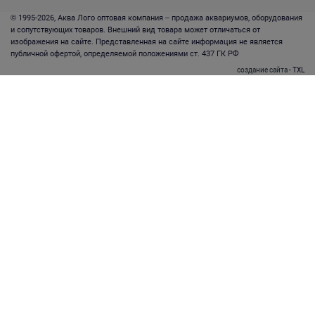
© 1995-2026, Аква Лого оптовая компания – продажа аквариумов, оборудования
и сопутствующих товаров. Внешний вид товара может отличаться от
изображения на сайте. Представленная на сайте информация не является
публичной офертой, определяемой положениями ст. 437 ГК РФ
создание сайта
- TXL