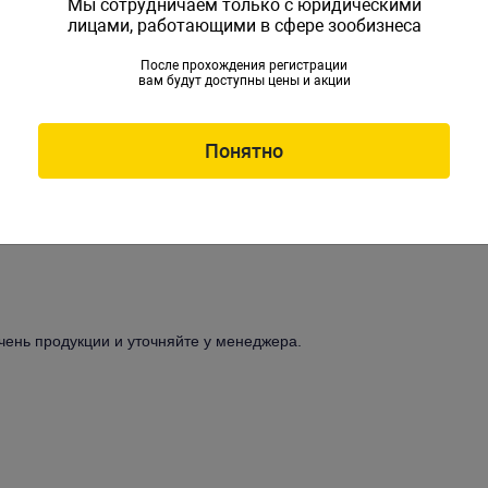
,
пинцет
,
скребки
),
нагреватели
и
Мы сотрудничаем только с юридическими
лицами, работающими в сфере зообизнеса
После прохождения регистрации
вам будут доступны цены и акции
мешивающие
– до -20%
Понятно
ковые камни
,
кораллы
,
композиции из
и-кормушки для рептилий
,
счетчик
чень продукции и уточняйте у менеджера.