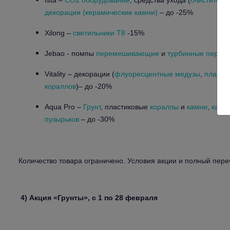
Ista –
CO2 оборудование
, средства ухода (
очиститель
декорации (керамические камни)
– до -25%
Xilong –
светильники T8
-15%
Jebao - помпы
перемешивающие
и
турбинные пере
Vitality – декорации (
флуоресцентные медузы
,
пласти
кораллов
)– до -20%
Aqua Pro –
Грунт
, пластиковые
кораллы
и
камни
,
камн
пузырьков
– до -30%
Количество товара ограничено. Условия акции и полный пере
4) Акция «Грунты», с 1 по 28 февраля