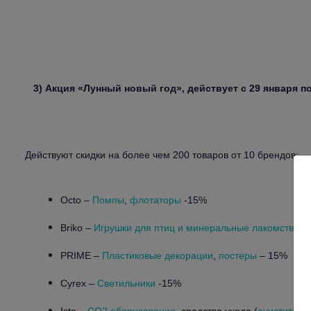
3) Акция «Лунный новый год», действует с 29 января по
Действуют скидки на более чем 200 товаров от 10 брендов:
Octo –
Помпы
,
флотаторы
-15%
Briko –
Игрушки для птиц и минеральные лакомства
-
PRIME –
Пластиковые декорации
,
постеры
– 15%
Cyrex –
Светильники
-15%