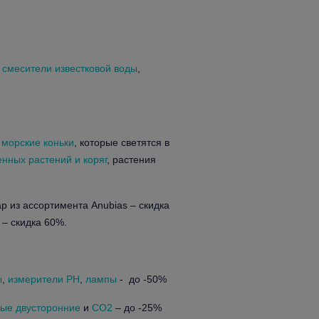
,
смесители известковой воды
,
и
морские коньки
, которые светятся в
енных растений и коряг
, растения
р из ассортимента Anubias – скидка
 – скидка 60%.
ы
,
измерители PH
,
лампы
- до -50%
ые двусторонние
и
CO2
– до -25%