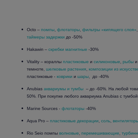
Octo –
помпы
,
флотаторы
,
фильтры «кипящего слоя»
таймеры задержки
до -50%
Hakawin –
скребки магнитные
-30%
Vitality – кораллы
пластиковые
и
силиконовые
,
рыбы
темноте,
шелковые растения
,
композиции из искусств
пластиковые -
коврики
и
шары
, до -40%
Anubias
аквариумы и тумбы
– до -60%. На любой това
50%. При покупке любого аквариума Anubias c тумбой
Marine Sources -
флотаторы
-40%
Aqua Pro –
пластиковые декорации
,
соль
,
вентилятор
Rio Seio помпы
волновые
,
перемешивающие
,
турбинн