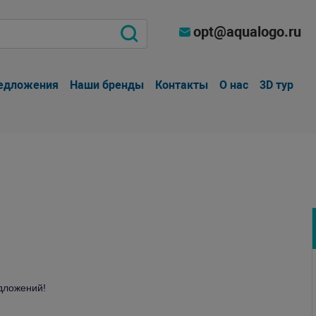
opt@aqualogo.ru
едложения
Наши бренды
Контакты
О нас
3D тур
дложений!