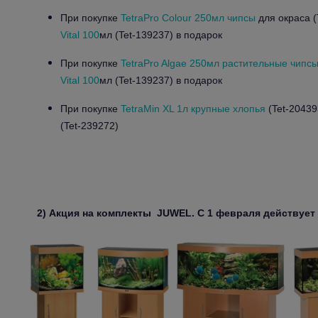
При покупке
TetraPro Colour 250мл чипсы
для окраса (
Vital 100
мл (Tet-139237) в подарок
При покупке
TetraPro Algae 250мл растительные чипс
Vital 100
мл (Tet-139237) в подарок
При покупке
TetraMin XL 1л крупные хлопья
(Tet-20439
(Tet-239272)
2) Акция на комплекты
JUWEL
. С 1 февраля действует