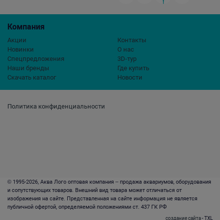
Компания
Акции
Контакты
Новинки
О нас
Спецпредложения
3D-тур
Наши бренды
Где купить
Скачать каталог
Новости
Политика конфиденциальности
© 1995-2026, Аква Лого оптовая компания – продажа аквариумов, оборудования
и сопутствующих товаров. Внешний вид товара может отличаться от
изображения на сайте. Представленная на сайте информация не является
публичной офертой, определяемой положениями ст. 437 ГК РФ
создание сайта
- TXL