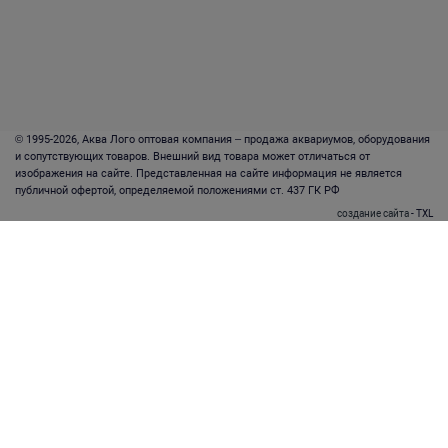
© 1995-2026, Аква Лого оптовая компания – продажа аквариумов, оборудования
и сопутствующих товаров. Внешний вид товара может отличаться от
изображения на сайте. Представленная на сайте информация не является
публичной офертой, определяемой положениями ст. 437 ГК РФ
создание сайта
- TXL