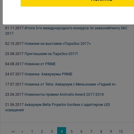
06.12.2017
Новинка TUNZE 2017
01.12.2017
Зима начинается с выгодных новостей
01.11.2017
Итоги 3-го международного конкурса по акваскейпингу IIAC
2017
02.10.2017
Новинки на выставке «ПаркЗоо 2017»
25.08.2017
Приглашаем на ПаркЗоо-2017!
04.08.2017
Новинки от PRIME
24.07.2017
Новинка: Аквариумы PRIME
17.07.2017
Новинка от Tetra: Аквариум с Миньонами «Гадкий я»
23.06.2017
Номинанты премии Animalis Award 2017-2018
21.06.2017
Аквариум Betta Projector bordeax с адаптером LED
освещения
<<
<
1
2
3
4
5
6
7
8
9
10