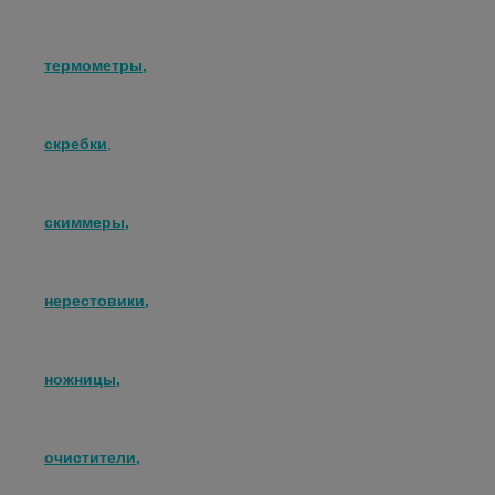
термометры,
скребки
,
скиммеры,
нерестовики,
ножницы,
очистители,