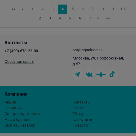
<<
<
1
2
3
4
5
6
7
8
9
10
11
12
13
14
15
16
17
>
>>
Контакты
opt@aqualogo.ru
+7 (499) 678-22-00
г.Москва, ул. Профсоюзная,
Обратная связь
д.57
Компания
Акции
Контакты
Новинки
О нас
Спецпредложения
3D-тур
Наши бренды
Где купить
Скачать каталог
Новости