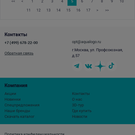
<<
<
1
2
3
4
5
6
7
8
9
10
11
12
13
14
15
16
17
>
>>
Контакты
opt@aqualogo.ru
+7 (499) 678-22-00
г.Москва, ул. Профсоюзная,
Обратная связь
д.57
Компания
Акции
Контакты
Новинки
О нас
Спецпредложения
3D-тур
Наши бренды
Где купить
Скачать каталог
Новости
Политика конфиденциальности