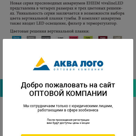
Добро пожаловать на сайт
Архив новостей:
ОПТОВОЙ КОМПАНИИ
Мы сотрудничаем только с юридическими лицами,
02.06.2017
Светильники Tetronic LED ProLine
работающими в сфере зообизнеса
14.04.2017
Аквариумы EHEIM
После прохождения регистрации
вам будут доступны цены и акции
13.04.2017
Выставка «ЗооПалитра» 2017