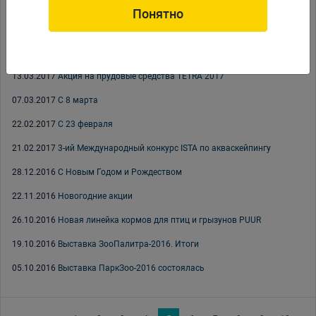
11.04.2017
Заморозка PRIME
Понятно
04.04.2017
Коралловый грунт оолит PRIME
03.04.2017
Каталог Xilong 2017
13.03.2017
Акция на прудовые средства TETRA 2017
07.03.2017
С 8 марта
22.02.2017
С 23 февраля
21.02.2017
3-ий Международный конкурс ISTA по акваскейпингу
28.12.2016
С Новым Годом и Рождеством
22.11.2016
Новогодние акции
26.10.2016
Новая линейка кормов для птиц и грызунов PUUR
19.10.2016
Выставка ЗооПалитра-2016. Итоги
05.10.2016
Выставка ПаркЗоо-2016 состоялась