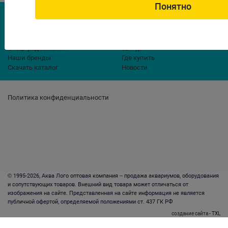
Понятно
Компания
Акции
Контакты
Новинки
О нас
Спецпредложения
3D-тур
Наши бренды
Где купить
Скачать каталог
Новости
Политика конфиденциальности
© 1995-2026, Аква Лого оптовая компания – продажа аквариумов, оборудования
и сопутствующих товаров. Внешний вид товара может отличаться от
изображения на сайте. Представленная на сайте информация не является
публичной офертой, определяемой положениями ст. 437 ГК РФ
создание сайта
- TXL