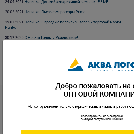
24.06.2021
Новинка! Детский аквариумный комплект PRIME
20.02.2021
Новинка! Пьезокомпрессоры Prime
19.01.2021
Новинка! В продаже появились товары торговой марки
Naribo
30.12.2020
С Новым Годом и Рождеством!
1
2
3
4
5
6
7
8
9
10
11
12
13
14
15
16
17
>
>>
Добро пожаловать на 
Контакты
ОПТОВОЙ КОМПАН
opt@aqualogo.ru
+7 (499) 678-22-00
Мы сотрудничаем только с юридическими лицами, работающ
г.Москва, ул. Профсоюзная,
Обратная связь
д.57
После прохождения регистрации
вам будут доступны цены и акции