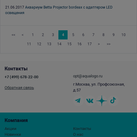
21.06.2017
Аквариум Betta Projector bordeax с адаптером LED
освещения
<<
<
1
2
3
4
5
6
7
8
9
10
11
12
13
14
15
16
17
>
>>
Контакты
opt@aqualogo.ru
+7 (499) 678-22-00
г.Москва, ул. Профсоюзная,
Обратная связь
д.57
Компания
Акции
Контакты
Новинки
О нас