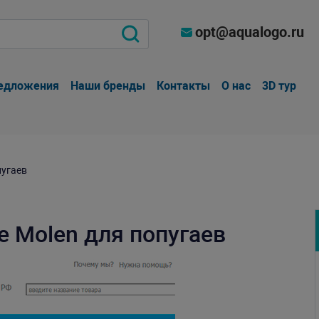
opt@aqualogo.ru
едложения
Наши бренды
Контакты
О нас
3D тур
пугаев
e Molen для попугаев