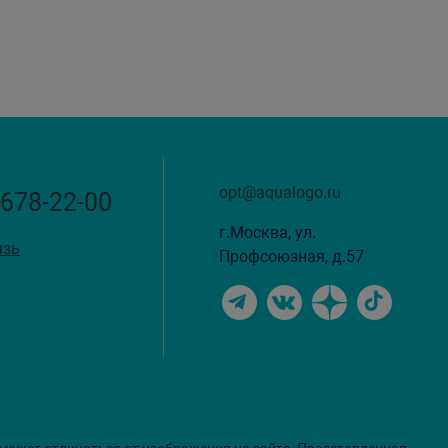
opt@aqualogo.ru
 678-22-00
г.Москва, ул.
язь
Профсоюзная, д.57