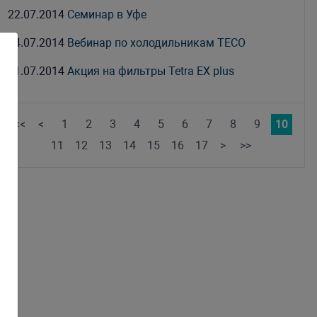
22.07.2014
Семинар в Уфе
04.07.2014
Вебинар по холодильникам TECO
01.07.2014
Акция на фильтры Tetra EX plus
<<
<
1
2
3
4
5
6
7
8
9
10
11
12
13
14
15
16
17
>
>>