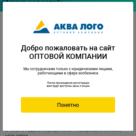
Архив новостей:
29.09.2016
Приглашаем на выставку ЗооПалитра-2016
19.09.2016
Новинка. Декорации со мхом PRIME
09.09.2016
Каталог продукции PRIME 2016
Добро пожаловать на сайт
07.09.2016
Новинка. Профессиональная морская соль PRIME
ОПТОВОЙ КОМПАНИИ
07.09.2016
ПаркЗоо 2016
Мы сотрудничаем только с юридическими лицами,
работающими в сфере зообизнеса
23.08.2016
Кокосовый уголь Прайм для пресноводных и морских
аквариумов
После прохождения регистрации
вам будут доступны цены и акции
09.08.2016
Обзор линейки кормов Witte Molen для попугаев
08.06.2016
BRIKO — аксессуары и игрушки для птиц
Понятно
07.06.2016
ИнтерЗоо 2016
30.05.2016
Неделя скидок на декорации Vitality
27.05.2016
Содержание декоративных птиц в домашних условиях,
часть третья