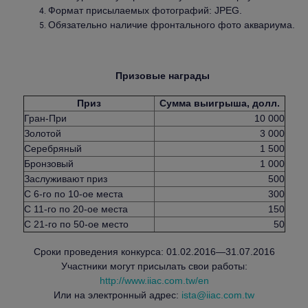
Формат присылаемых фотографий: JPEG.
Обязательно наличие фронтального фото аквариума.
Призовые награды
Приз
Сумма выигрыша, долл.
Гран-При
10 000
Золотой
3 000
Серебряный
1 500
Бронзовый
1 000
Заслуживают приз
500
С 6-го по 10-ое места
300
С 11-го по 20-ое места
150
С 21-го по 50-ое место
50
Сроки проведения конкурса: 01.02.2016—31.07.2016
Участники могут присылать свои работы:
http://www.iiac.com.tw/en
Или на электронный адрес:
ista@iiac.com.tw