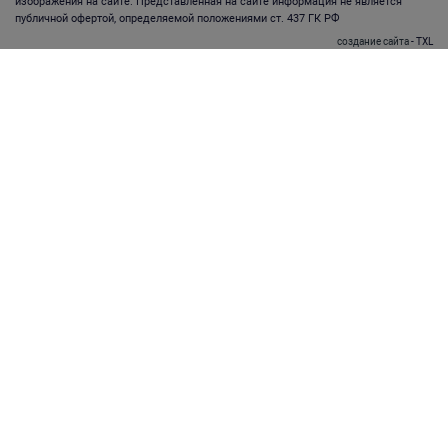
изображения на сайте. Представленная на сайте информация не является
публичной офертой, определяемой положениями ст. 437 ГК РФ
создание сайта
- TXL