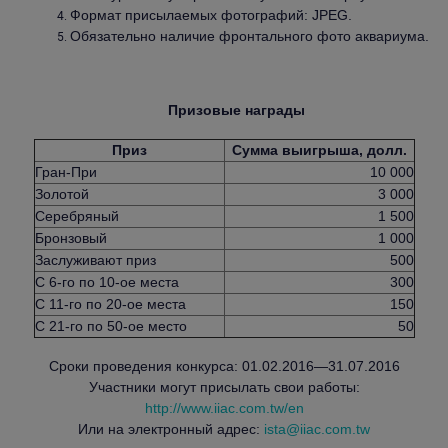
Формат присылаемых фотографий: JPEG.
Обязательно наличие фронтального фото аквариума.
Призовые награды
Приз
Сумма выигрыша, долл.
Гран-При
10 000
Золотой
3 000
Серебряный
1 500
Бронзовый
1 000
Заслуживают приз
500
С 6-го по 10-ое места
300
С 11-го по 20-ое места
150
С 21-го по 50-ое место
50
Сроки проведения конкурса: 01.02.2016—31.07.2016
Участники могут присылать свои работы:
http://www.iiac.com.tw/en
Или на электронный адрес:
ista@iiac.com.tw