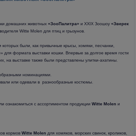
вки домашних животных
«ЗооПалитра»
и XXIX Зоошоу
«Зверек
одителя Witte Molen для птиц и грызунов.
 которых были, как привычные крысы, хомяки, песчанки,
ые» для формата выставки кошки. Впервые за долгое время гости
х, на выставке также были представлены улитки-ахатины.
ообразными номинациями.
ывали или одевали в разнообразные костюмы.
ли ознакомиться с ассортиментом продукции
Witte Molen
и
ков кормов
Witte Molen
для хомяков, морских свинок, кроликов,