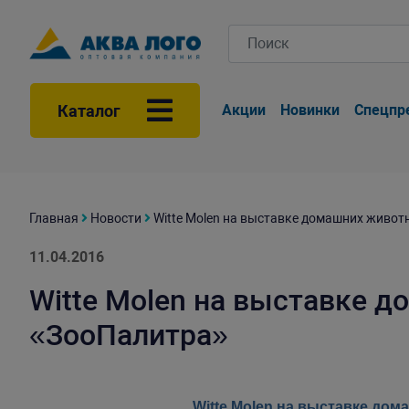
Каталог
Акции
Новинки
Спецпр
Главная
Новости
Witte Molen на выставке домашних живо
11.04.2016
Witte Molen на выставке 
«ЗооПалитра»
Witte Molen на выставке до