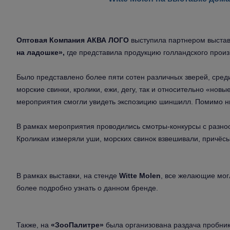
Оптовая Компания АКВА ЛОГО
выступила партнером выста
на ладошке»,
где представила продукцию голландского произв
Было представлено более пяти сотен различных зверей, среди
морские свинки, кролики, ежи, дегу, так и относительно «нов
мероприятия смогли увидеть экспозицию шиншилл. Помимо ни
В рамках мероприятия проводились смотры-конкурсы с разн
Кроликам измеряли уши, морских свинок взвешивали, причёс
В рамках выставки, на стенде
Witte Molen
, все желающие мог
более подробно узнать о данном бренде.
Также, на
«ЗооПалитре»
была организована раздача пробни