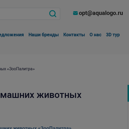
opt@aqualogo.ru
едложения
Наши бренды
Контакты
О нас
3D тур
тных «ЗооПалитра»
домашних животных
машних животных «ЗооПалитра»