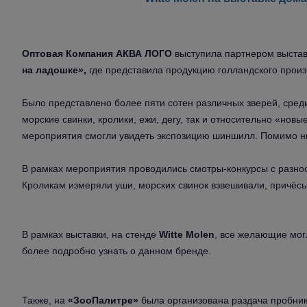
Оптовая Компания АКВА ЛОГО
выступила партнером выста
на ладошке»,
где представила продукцию голландского произв
Было представлено более пяти сотен различных зверей, среди
морские свинки, кролики, ежи, дегу, так и относительно «нов
мероприятия смогли увидеть экспозицию шиншилл. Помимо ни
В рамках мероприятия проводились смотры-конкурсы с разн
Кроликам измеряли уши, морских свинок взвешивали, причёс
В рамках выставки, на стенде
Witte Molen
, все желающие мог
более подробно узнать о данном бренде.
Также, на
«ЗооПалитре»
была организована раздача пробни