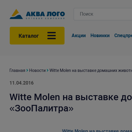
Каталог
Акции
Новинки
Спецпр
Главная
Новости
Witte Molen на выставке домашних живо
11.04.2016
Witte Molen на выставке 
«ЗооПалитра»
Witte Molen на выставке до