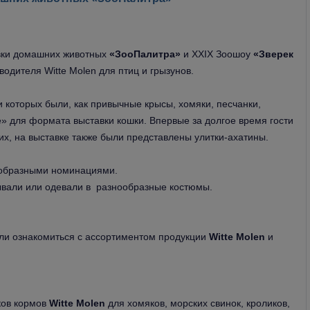
вки домашних животных
«ЗооПалитра»
и XXIX Зоошоу
«Зверек
одителя Witte Molen для птиц и грызунов.
 которых были, как привычные крысы, хомяки, песчанки,
ые» для формата выставки кошки. Впервые за долгое время гости
х, на выставке также были представлены улитки-ахатины.
ообразными номинациями.
ывали или одевали в разнообразные костюмы.
ли ознакомиться с ассортиментом продукции
Witte Molen
и
ков кормов
Witte Molen
для хомяков, морских свинок, кроликов,