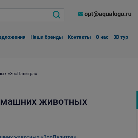
opt@aqualogo.ru
едложения
Наши бренды
Контакты
О нас
3D тур
тных «ЗооПалитра»
домашних животных
машних животных «ЗооПалитра»