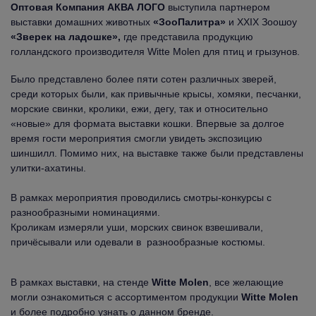
Оптовая Компания АКВА ЛОГО
выступила партнером
выставки домашних животных
«ЗооПалитра»
и XXIX Зоошоу
«Зверек на ладошке»,
где представила продукцию
голландского производителя Witte Molen для птиц и грызунов.
Было представлено более пяти сотен различных зверей,
среди которых были, как привычные крысы, хомяки, песчанки,
морские свинки, кролики, ежи, дегу, так и относительно
«новые» для формата выставки кошки. Впервые за долгое
время гости мероприятия смогли увидеть экспозицию
шиншилл. Помимо них, на выставке также были представлены
улитки-ахатины.
В рамках мероприятия проводились смотры-конкурсы с
разнообразными номинациями.
Кроликам измеряли уши, морских свинок взвешивали,
причёсывали или одевали в разнообразные костюмы.
В рамках выставки, на стенде
Witte Molen
, все желающие
могли ознакомиться с ассортиментом продукции
Witte Molen
и более подробно узнать о данном бренде.