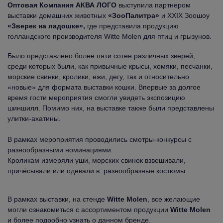
Оптовая Компания АКВА ЛОГО
выступила партнером
выставки домашних животных
«ЗооПалитра»
и XXIX Зоошоу
«Зверек на ладошке»,
где представила продукцию
голландского производителя Witte Molen для птиц и грызунов.
Было представлено более пяти сотен различных зверей,
среди которых были, как привычные крысы, хомяки, песчанки,
морские свинки, кролики, ежи, дегу, так и относительно
«новые» для формата выставки кошки. Впервые за долгое
время гости мероприятия смогли увидеть экспозицию
шиншилл. Помимо них, на выставке также были представлены
улитки-ахатины.
В рамках мероприятия проводились смотры-конкурсы с
разнообразными номинациями.
Кроликам измеряли уши, морских свинок взвешивали,
причёсывали или одевали в разнообразные костюмы.
В рамках выставки, на стенде
Witte Molen
, все желающие
могли ознакомиться с ассортиментом продукции
Witte Molen
и более подробно узнать о данном бренде.