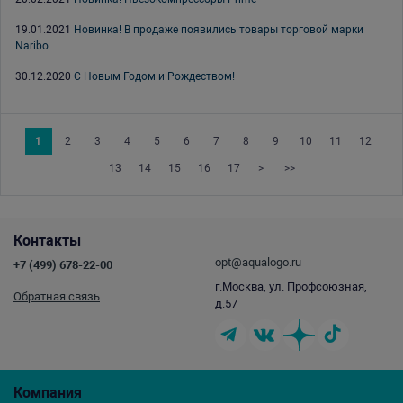
19.01.2021
Новинка! В продаже появились товары торговой марки
Naribo
30.12.2020
С Новым Годом и Рождеством!
1
2
3
4
5
6
7
8
9
10
11
12
13
14
15
16
17
>
>>
Контакты
opt@aqualogo.ru
+7 (499) 678-22-00
г.Москва, ул. Профсоюзная,
Обратная связь
д.57
Компания