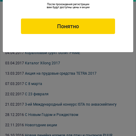
После прохождения регистрации
вам будут доступны цены и акции
02.06.2017
Светильники Tetronic LED ProLine
14.04.2017
Аквариумы EHEIM
Понятно
13.04.2017
Выставка «ЗооПалитра» 2017
11.04.2017
Заморозка PRIME
04.04.2017
Коралловый грунт оолит PRIME
03.04.2017
Каталог Xilong 2017
13.03.2017
Акция на прудовые средства TETRA 2017
07.03.2017
С 8 марта
22.02.2017
С 23 февраля
21.02.2017
3-ий Международный конкурс ISTA по акваскейпингу
28.12.2016
С Новым Годом и Рождеством
22.11.2016
Новогодние акции
26.10.2016
Новая линейка кормов для птиц и грызунов PUUR