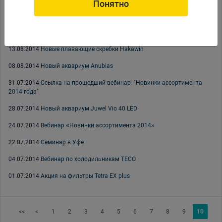
Понятно
03.09.2014
Приглашение на ПаркЗоо 2014
28.08.2014
Приглашение на ПаркЗоо 2014
13.08.2014
Новые плавающие скребки Hakawin
08.08.2014
Новый аквариум Anubias
31.07.2014
Ссылка на прошедший вебинар: "Новинки ассортимента
2014 года"
28.07.2014
Новый аквариум Juwel Vio 40 LED
24.07.2014
Вебинар «Новинки ассортимента 2014»
22.07.2014
Семинар в Уфе
04.07.2014
Вебинар по холодильникам TECO
01.07.2014
Акция на фильтры Tetra EX plus
<<
<
1
2
3
4
5
6
7
8
9
10