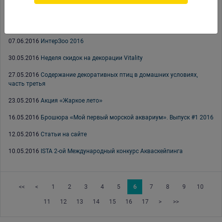
09.08.2016
Обзор линейки кормов Witte Molen для попугаев
08.06.2016
BRIKO — аксессуары и игрушки для птиц
07.06.2016
ИнтерЗоо 2016
30.05.2016
Неделя скидок на декорации Vitality
27.05.2016
Содержание декоративных птиц в домашних условиях,
часть третья
23.05.2016
Акция «Жаркое лето»
16.05.2016
Брошюра «Мой первый морской аквариум». Выпуск #1 2016
12.05.2016
Статьи на сайте
10.05.2016
ISTA 2-ой Международный конкурс Акваскейпинга
<<
<
1
2
3
4
5
6
7
8
9
10
11
12
13
14
15
16
17
>
>>