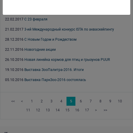
07.03.2017
С 8 марта
22.02.2017
С 23 февраля
21.02.2017
3-ий Международный конкурс ISTA по акваскейпингу
28.12.2016
С Новым Годом и Рождеством
22.11.2016
Новогодние акции
26.10.2016
Новая линейка кормов для птиц и грызунов PUUR
19.10.2016
Выставка ЗооПалитра-2016. Итоги
05.10.2016
Выставка ПаркЗоо-2016 состоялась
<<
<
1
2
3
4
5
6
7
8
9
10
11
12
13
14
15
16
17
>
>>