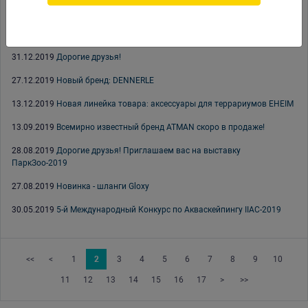
06.02.2020
6-й Международный Конкурс по Акваскейпингу IIAC-2020
20.01.2020
Долгожданные пьезокомпрессоры PRIME снова на складе!
31.12.2019
Дорогие друзья!
27.12.2019
Новый бренд: DENNERLE
13.12.2019
Новая линейка товара: аксессуары для террариумов EHEIM
13.09.2019
Всемирно известный бренд ATMAN скоро в продаже!
28.08.2019
Дорогие друзья! Приглашаем вас на выставку
ПаркЗоо-2019
27.08.2019
Новинка - шланги Gloxy
30.05.2019
5-й Международный Конкурс по Акваскейпингу IIAC-2019
<<
<
1
2
3
4
5
6
7
8
9
10
11
12
13
14
15
16
17
>
>>