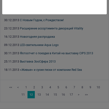
20.01.2014
Аквариум Juwel Vision 180 и 260 в белом цвете
16.01.2014
Каталог новинок 2013-2014
30.12.2013
С Новым Годом, с Рождеством!
23.12.2013
Расширение ассортимента декораций Vitality
16.12.2013
Новогодняя распродажа
09.12.2013
LED-светильники Aqua Logo
30.11.2013
Фотоотчет о поездке в Китай на выставку CIPS 2013
25.11.2013
Выставка ЗооСфера 2013
18.11.2013
«Живые» и сухие пески от компании Red Sea
<<
<
1
2
3
4
5
6
7
8
9
10
11
12
13
14
15
16
17
>
>>