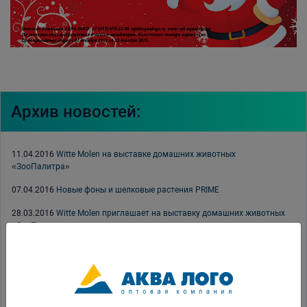
Архив новостей:
11.04.2016
Witte Molen на выставке домашних животных
«ЗооПалитра»
07.04.2016
Новые фоны и шелковые растения PRIME
28.03.2016
Witte Molen приглашает на выставку домашних животных
«ЗооПалитра»
24.03.2016
Содержание декоративных птиц в домашних условиях,
часть вторая
21.03.2016
Новые фильтры PRIME: внутренний и СО2