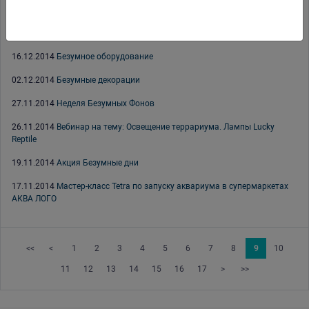
25.12.2014
С Новым 2015 Годом
18.12.2014
Witte Molen
16.12.2014
Безумное оборудование
02.12.2014
Безумные декорации
27.11.2014
Неделя Безумных Фонов
26.11.2014
Вебинар на тему: Освещение террариума. Лампы Lucky
Reptile
19.11.2014
Акция Безумные дни
17.11.2014
Мастер-класс Tetra по запуску аквариума в супермаркетах
АКВА ЛОГО
<<
<
1
2
3
4
5
6
7
8
9
10
11
12
13
14
15
16
17
>
>>