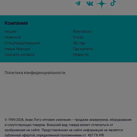
Компания
Акции
Контакты
Новинки
О нас
Спецпредложения
3D-тур
Наши бренды
Где купить
Скачать каталог
Новости
Политика конфиденциальности
© 1995-2026, Аква Лого оптовая компания – продажа аквариумов, оборудования
и сопутствующих товаров. Внешний вид товара может отличаться от
изображения на сайте. Представленная на сайте информация не является
публичной офертой, определяемой положениями ст. 437 ГК РФ