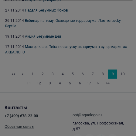
02.12.2014
Безумные декорации
27.11.2014
Неделя Безумных Фонов
26.11.2014
Вебинар на тему: Освещение террариума. Лампы Lucky
Reptile
19.11.2014
Акция Безумные дни
17.11.2014
Мастер-класс Tetra по запуску аквариума в супермаркетах
АКВА ЛОГО
<<
<
1
2
3
4
5
6
7
8
9
10
11
12
13
14
15
16
17
>
>>
Контакты
opt@aqualogo.ru
+7 (499) 678-22-00
г.Москва, ул. Профсоюзная,
Обратная связь
д.57