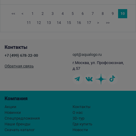
<<
<
1
2
3
4
5
6
7
8
9
10
11
12
13
14
15
16
17
>
>>
Контакты
opt@aqualogo.ru
+7 (499) 678-22-00
г.Москва, ул. Профсоюзная,
Обратная связь
д.57
Компания
Акции
Контакты
Новинки
О нас
Спецпредложения
3D-тур
Наши бренды
Где купить
Скачать каталог
Новости