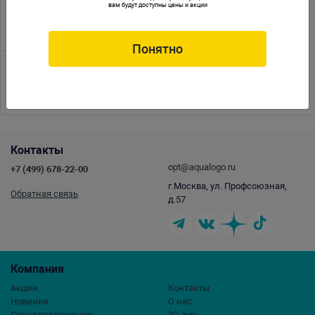
вам будут доступны цены и акции
10.05.2016
ISTA 2-ой Международный конкурс Акваскейпинга
Понятно
<<
<
1
2
3
4
5
6
7
8
9
10
11
12
13
14
15
16
17
>
>>
Контакты
opt@aqualogo.ru
+7 (499) 678-22-00
г.Москва, ул. Профсоюзная,
Обратная связь
д.57
Компания
Акции
Контакты
Новинки
О нас
Спецпредложения
3D-тур