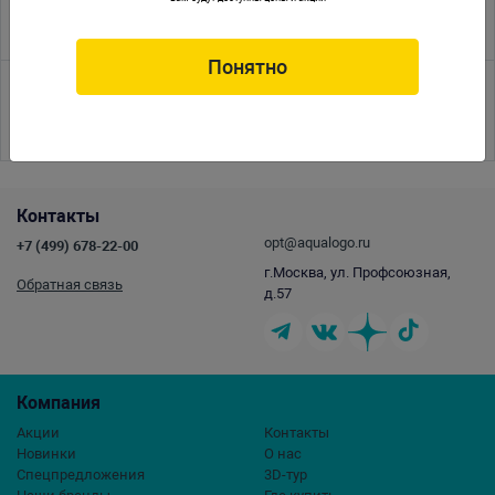
КОНФЕРЕНЦИЯ
Понятно
<<
<
1
2
3
4
5
6
7
8
9
10
11
12
13
14
15
16
17
>
>>
Контакты
opt@aqualogo.ru
+7 (499) 678-22-00
г.Москва, ул. Профсоюзная,
Обратная связь
д.57
Компания
Акции
Контакты
Новинки
О нас
Спецпредложения
3D-тур