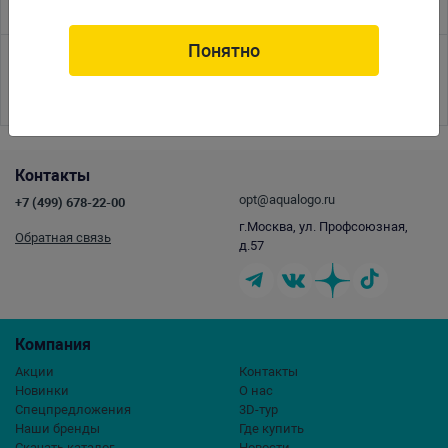
Понятно
<<
<
1
2
3
4
5
6
7
8
9
10
11
12
13
14
15
16
17
>
>>
Контакты
opt@aqualogo.ru
+7 (499) 678-22-00
г.Москва, ул. Профсоюзная,
Обратная связь
д.57
Компания
Акции
Контакты
Новинки
О нас
Спецпредложения
3D-тур
Наши бренды
Где купить
Скачать каталог
Новости