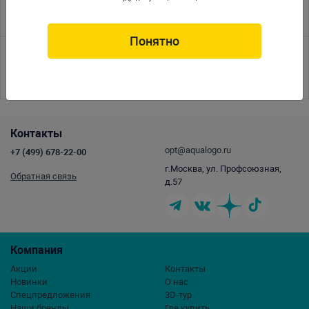
25.03.2014
Семинар по морской аквариумистике. RED SEA, PRODIBIO
Понятно
<<
<
1
2
3
4
5
6
7
8
9
10
11
12
13
14
15
16
17
>
>>
Контакты
opt@aqualogo.ru
+7 (499) 678-22-00
г.Москва, ул. Профсоюзная,
Обратная связь
д.57
Компания
Акции
Контакты
Новинки
О нас
Спецпредложения
3D-тур
Наши бренды
Где купить