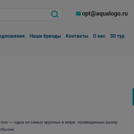
opt@aqualogo.ru
едложения
Наши бренды
Контакты
О нас
3D тур
erzoo — одна из самых крупных в мире, посвященных рынку
событие.