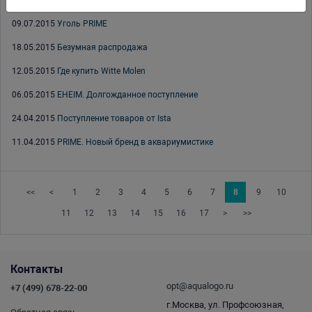
31.07.2015
Скидки на продукцию Witte Molen в августе
09.07.2015
Уголь PRIME
18.05.2015
Безумная распродажа
12.05.2015
Где купить Witte Molen
06.05.2015
EHEIM. Долгожданное поступление
24.04.2015
Поступление товаров от Ista
11.04.2015
PRIME. Новый бренд в аквариумистике
<<
<
1
2
3
4
5
6
7
8
9
10
11
12
13
14
15
16
17
>
>>
Контакты
opt@aqualogo.ru
+7 (499) 678-22-00
г.Москва, ул. Профсоюзная,