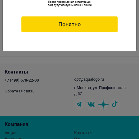
После прохождения регистрации
вам будут доступны цены и акции
17.11.2014
Мастер-класс Tetra по запуску аквариума в супермаркетах
АКВА ЛОГО
Понятно
<<
<
1
2
3
4
5
6
7
8
9
10
11
12
13
14
15
16
17
>
>>
Контакты
opt@aqualogo.ru
+7 (499) 678-22-00
г.Москва, ул. Профсоюзная,
Обратная связь
д.57
Компания
Акции
Контакты
Новинки
О нас