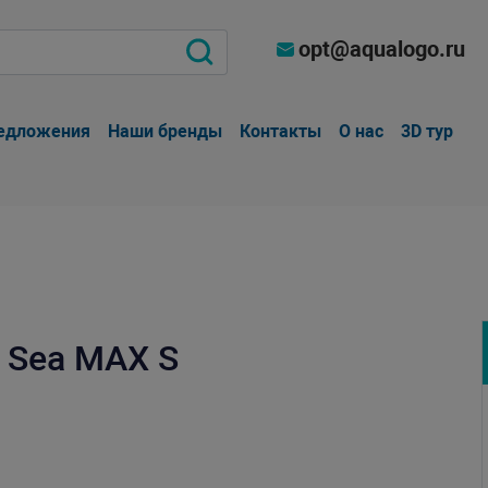
opt@aqualogo.ru
едложения
Наши бренды
Контакты
О нас
3D тур
 Sea MAX S