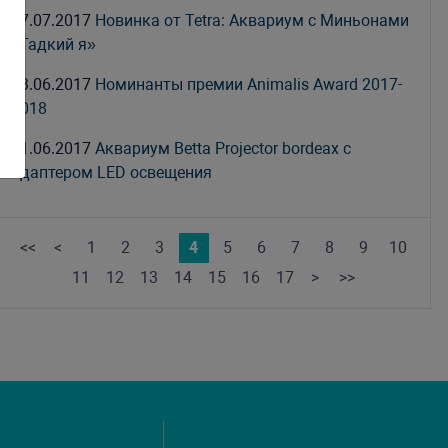
17.07.2017
Новинка от Tetra: Аквариум с Миньонами
«Гадкий я»
23.06.2017
Номинанты премии Animalis Award 2017-
2018
21.06.2017
Аквариум Betta Projector bordeax с
адаптером LED освещения
<<
<
1
2
3
4
5
6
7
8
9
10
11
12
13
14
15
16
17
>
>>