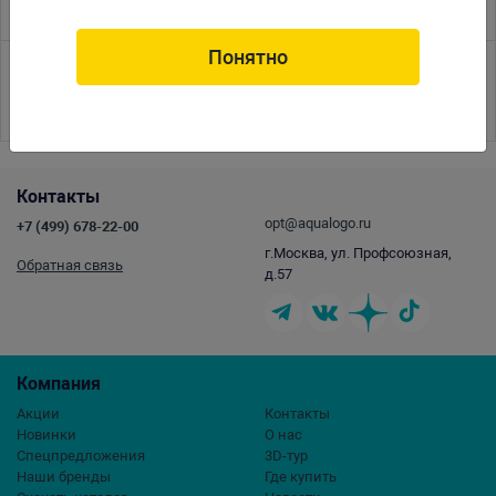
Понятно
<<
<
1
2
3
4
5
6
7
8
9
10
11
12
13
14
15
16
17
>
>>
Контакты
opt@aqualogo.ru
+7 (499) 678-22-00
г.Москва, ул. Профсоюзная,
Обратная связь
д.57
Компания
Акции
Контакты
Новинки
О нас
Спецпредложения
3D-тур
Наши бренды
Где купить