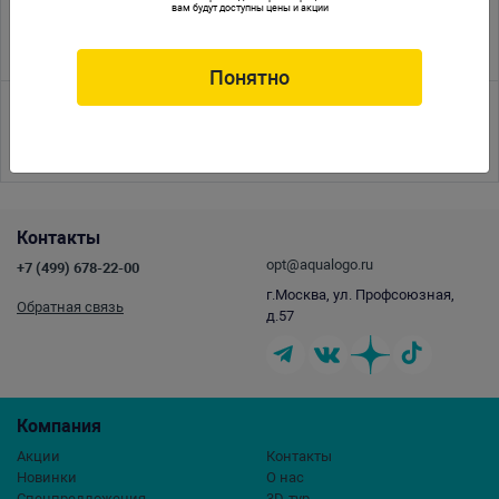
вам будут доступны цены и акции
30.05.2019
5-й Международный Конкурс по Акваскейпингу IIAC-2019
Понятно
<<
<
1
2
3
4
5
6
7
8
9
10
11
12
13
14
15
16
17
>
>>
Контакты
opt@aqualogo.ru
+7 (499) 678-22-00
г.Москва, ул. Профсоюзная,
Обратная связь
д.57
Компания
Акции
Контакты
Новинки
О нас
Спецпредложения
3D-тур