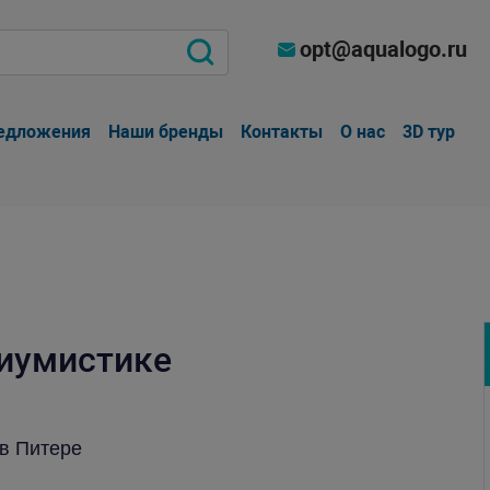
opt@aqualogo.ru
едложения
Наши бренды
Контакты
О нас
3D тур
риумистике
 в Питере