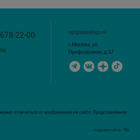
opt@aqualogo.ru
 678-22-00
г.Москва, ул.
язь
Профсоюзная, д.57
 может отличаться от изображения на сайте. Представленная
создание сайта
- TXL