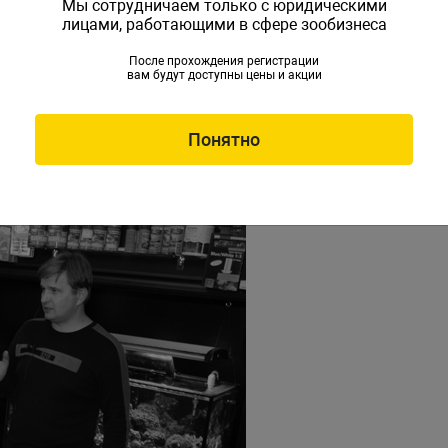
Мы сотрудничаем только с юридическими
лицами, работающими в сфере зообизнеса
После прохождения регистрации
вам будут доступны цены и акции
 розданы приятные сюрпризы: наборы препаратов
Понятно