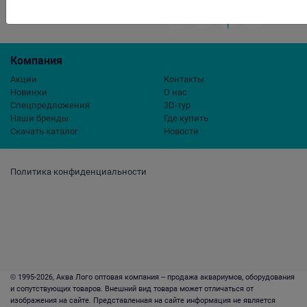
Компания
Акции
Контакты
Новинки
О нас
Спецпредложения
3D-тур
Наши бренды
Где купить
Скачать каталог
Новости
Политика конфиденциальности
© 1995-2026, Аква Лого оптовая компания – продажа аквариумов, оборудования
и сопутствующих товаров. Внешний вид товара может отличаться от
изображения на сайте. Представленная на сайте информация не является