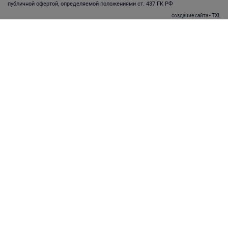
публичной офертой, определяемой положениями ст. 437 ГК РФ
создание сайта
- TXL