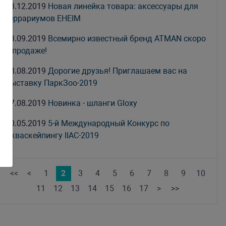
13.12.2019
Новая линейка товара: аксессуары для
террариумов EHEIM
13.09.2019
Всемирно известный бренд ATMAN скоро
в продаже!
28.08.2019
Дорогие друзья! Приглашаем вас на
выставку ПаркЗоо-2019
27.08.2019
Новинка - шланги Gloxy
30.05.2019
5-й Международный Конкурс по
Акваскейпингу IIAC-2019
<<
<
1
2
3
4
5
6
7
8
9
10
11
12
13
14
15
16
17
>
>>