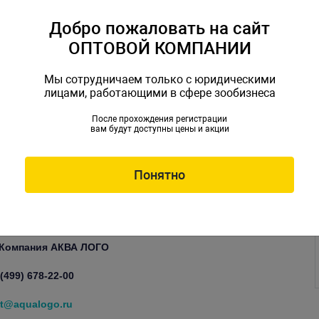
Добро пожаловать на сайт
ОПТОВОЙ КОМПАНИИ
Мы сотрудничаем только с юридическими
лицами, работающими в сфере зообизнеса
озовый, синий, желтый и
После прохождения регистрации
вам будут доступны цены и акции
м.
Понятно
ют эффектом
свечения.
 Компания АКВА ЛОГО
 (499) 678-22-00
t@aqualogo.ru