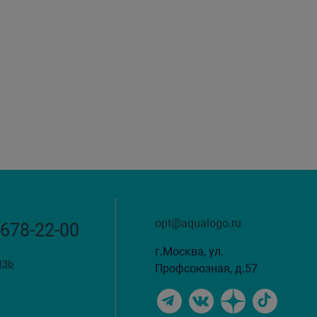
opt@aqualogo.ru
 678-22-00
г.Москва, ул.
язь
Профсоюзная, д.57