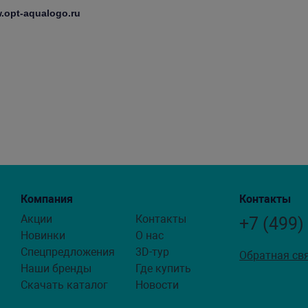
.opt-aqualogo.ru
Компания
Контакты
Акции
Контакты
+7 (499)
Новинки
О нас
Спецпредложения
3D-тур
Обратная св
Наши бренды
Где купить
Скачать каталог
Новости