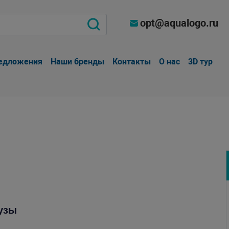
opt@aqualogo.ru
едложения
Наши бренды
Контакты
О нас
3D тур
узы