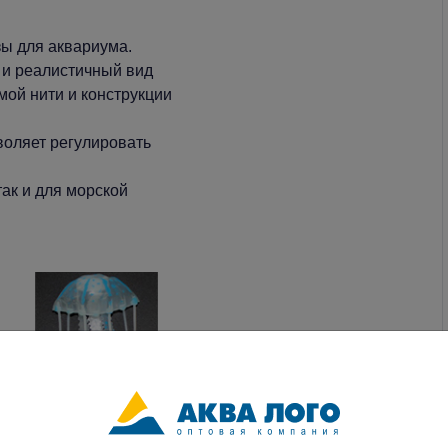
ы для аквариума.
 и реалистичный вид
мой нити и конструкции
воляет регулировать
так и для морской