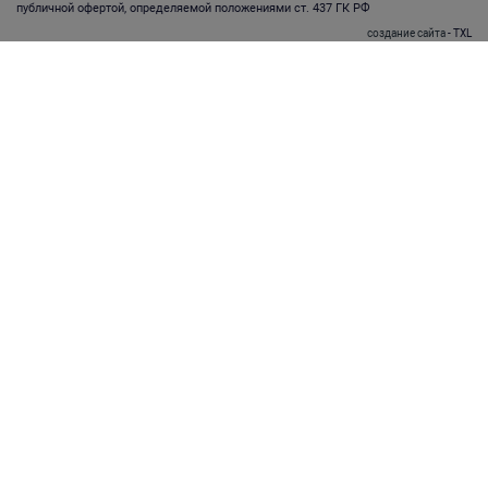
публичной офертой, определяемой положениями ст. 437 ГК РФ
создание сайта
- TXL