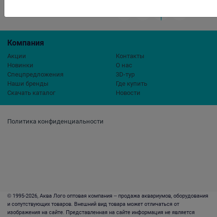
Компания
Акции
Контакты
Новинки
О нас
Спецпредложения
3D-тур
Наши бренды
Где купить
Скачать каталог
Новости
Политика конфиденциальности
© 1995-2026, Аква Лого оптовая компания – продажа аквариумов, оборудования
и сопутствующих товаров. Внешний вид товара может отличаться от
изображения на сайте. Представленная на сайте информация не является