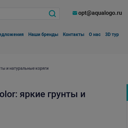
opt@aqualogo.ru
едложения
Наши бренды
Контакты
О нас
3D тур
унты и натуральные коряги
lor: яркие грунты и